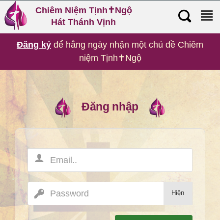
Chiêm Niệm Tịnh✝️Ngộ
Hát Thánh Vịnh
Đăng ký
để hằng ngày nhận một chủ đề Chiêm
Chiêm Niệm Tịnh✝️Ngộ
niệm Tịnh✝️Ngộ
cho thế giới di động
Đăng nhập
Đáp Ca Thánh Vịnh
và Tung Hô Tin Mừng
Thư Viện Bản Nhạc
Hát Thánh Vịnh
Hiện