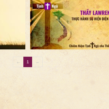
Bài Viết
Tịnh✝️Ngộ
Thư Viện Phim Nhạc
Hát Thánh Vịnh
←
1
→