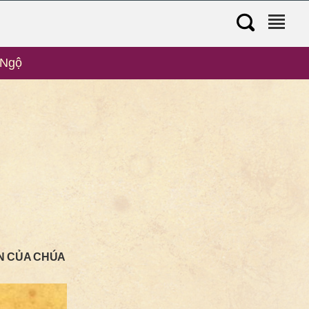
️Ngộ
ỆN CỦA CHÚA