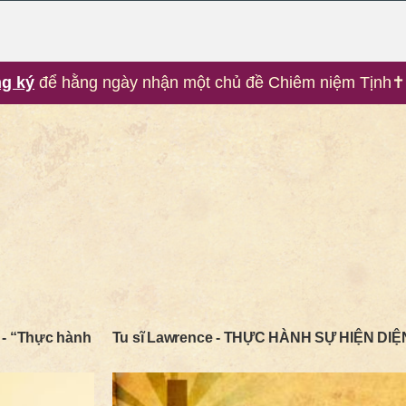
g ký
để hằng ngày nhận một chủ đề Chiêm niệm Tịnh✝
Chiêm Niệm Tịnh✝️Ngộ
cho thế giới di động
Đáp Ca Thánh Vịnh
và Tung Hô Tin Mừng
Thư Viện Bản Nhạc
 - “Thực hành
Tu sĩ Lawrence - THỰC HÀNH SỰ HIỆN DI
Hát Thánh Vịnh